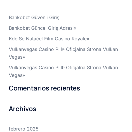
Bankobet Güvenli Giriş
Bankobet Güncel Giriş Adresi»
Kde Se Natáčel Film Casino Royale»
Vulkanvegas Casino Pl ᐉ Oficjalna Strona Vulkan
Vegas»
Vulkanvegas Casino Pl ᐉ Oficjalna Strona Vulkan
Vegas»
Comentarios recientes
Archivos
febrero 2025