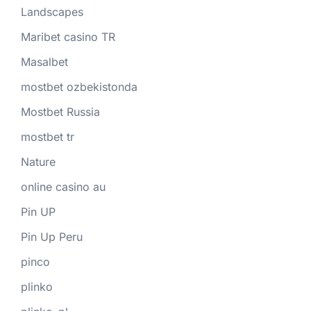
Landscapes
Maribet casino TR
Masalbet
mostbet ozbekistonda
Mostbet Russia
mostbet tr
Nature
online casino au
Pin UP
Pin Up Peru
pinco
plinko