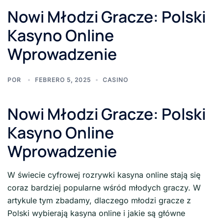
Nowi Młodzi Gracze: Polski
Kasyno Online
Wprowadzenie
POR
FEBRERO 5, 2025
CASINO
Nowi Młodzi Gracze: Polski
Kasyno Online
Wprowadzenie
W świecie cyfrowej rozrywki kasyna online stają się
coraz bardziej popularne wśród młodych graczy. W
artykule tym zbadamy, dlaczego młodzi gracze z
Polski wybierają kasyna online i jakie są główne