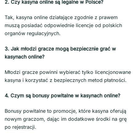
2. Czy kasyna online są legalne w Polsce?
Tak, kasyna online działające zgodnie z prawem
muszą posiadać odpowiednie licencje od polskich
organów regulacyjnych.
3. Jak młodzi gracze mogą bezpiecznie grać w
kasynach online?
Młodzi gracze powinni wybierać tylko licencjonowane
kasyna i korzystać z bezpiecznych metod płatności.
4. Czym są bonusy powitalne w kasynach online?
Bonusy powitalne to promocje, które kasyna oferują
nowym graczom, dając im dodatkowe środki na grę
po rejestracji.