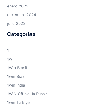
enero 2025
diciembre 2024
julio 2022
Categorías
1
1w
1Win Brasil
1win Brazil
1win India
1WIN Official In Russia
1win Turkiye