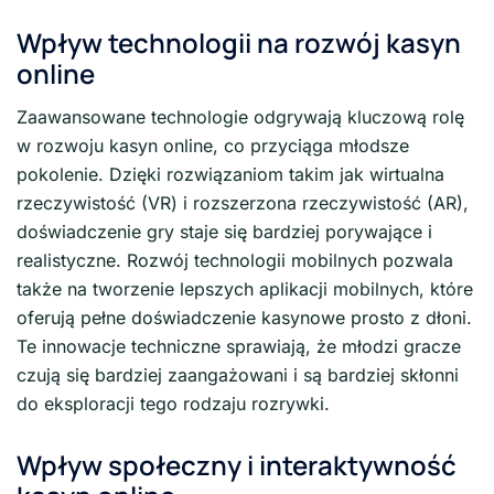
Wpływ technologii na rozwój kasyn
online
Zaawansowane technologie odgrywają kluczową rolę
w rozwoju kasyn online, co przyciąga młodsze
pokolenie. Dzięki rozwiązaniom takim jak wirtualna
rzeczywistość (VR) i rozszerzona rzeczywistość (AR),
doświadczenie gry staje się bardziej porywające i
realistyczne. Rozwój technologii mobilnych pozwala
także na tworzenie lepszych aplikacji mobilnych, które
oferują pełne doświadczenie kasynowe prosto z dłoni.
Te innowacje techniczne sprawiają, że młodzi gracze
czują się bardziej zaangażowani i są bardziej skłonni
do eksploracji tego rodzaju rozrywki.
Wpływ społeczny i interaktywność