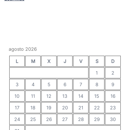
agosto 2026
L
M
X
J
V
S
D
1
2
3
4
5
6
7
8
9
10
11
12
13
14
15
16
17
18
19
20
21
22
23
24
25
26
27
28
29
30