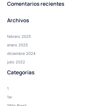
Comentarios recientes
Archivos
febrero 2025
enero 2025
diciembre 2024
julio 2022
Categorías
1
1w
1Win Brasil