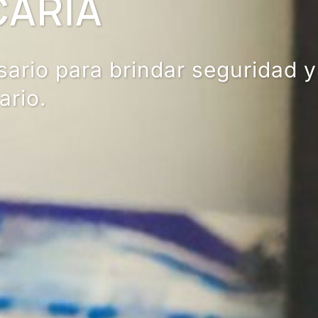
RIA
o para brindar seguridad y
.