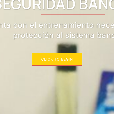
GURIDAD BANCA
on el entrenamiento necesari
protección al sistema bancario
CLICK TO BEGIN