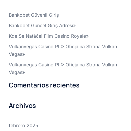
Bankobet Güvenli Giriş
Bankobet Güncel Giriş Adresi»
Kde Se Natáčel Film Casino Royale»
Vulkanvegas Casino Pl ᐉ Oficjalna Strona Vulkan
Vegas»
Vulkanvegas Casino Pl ᐉ Oficjalna Strona Vulkan
Vegas»
Comentarios recientes
Archivos
febrero 2025