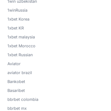
1win uzbekistan
1winRussia
1xbet Korea
1xbet KR
1xbet malaysia
1xbet Morocco
1xbet Russian
Aviator
aviator brazil
Bankobet
Basaribet
bbrbet colombia
bbrbet mx