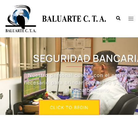
Saltar
al
Buscar
Alte
contenido
men
SEGURIDAD BANCARIA
Nuestro personal cuenta con el entrenamiento
necesario para brindar seguridad y protección al
sistema bancario.
CLICK TO BEGIN