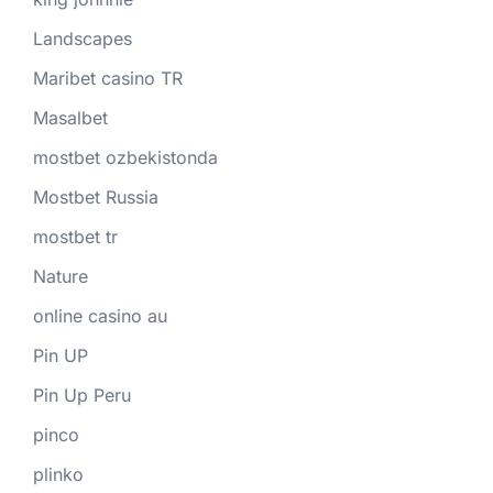
Landscapes
Maribet casino TR
Masalbet
mostbet ozbekistonda
Mostbet Russia
mostbet tr
Nature
online casino au
Pin UP
Pin Up Peru
pinco
plinko