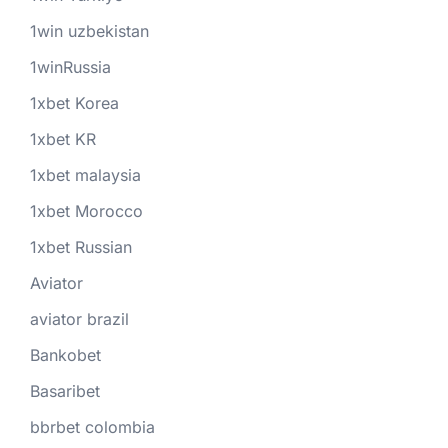
1win uzbekistan
1winRussia
1xbet Korea
1xbet KR
1xbet malaysia
1xbet Morocco
1xbet Russian
Aviator
aviator brazil
Bankobet
Basaribet
bbrbet colombia