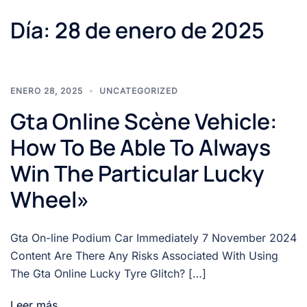
Día:
28 de enero de 2025
ENERO 28, 2025
UNCATEGORIZED
Gta Online Scène Vehicle:
How To Be Able To Always
Win The Particular Lucky
Wheel»
Gta On-line Podium Car Immediately 7 November 2024
Content Are There Any Risks Associated With Using
The Gta Online Lucky Tyre Glitch? […]
Leer más