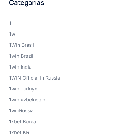
Categorías
1
1w
1Win Brasil
1win Brazil
1win India
1WIN Official In Russia
1win Turkiye
1win uzbekistan
1winRussia
1xbet Korea
1xbet KR