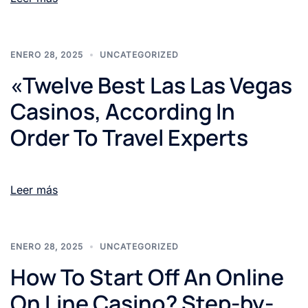
ENERO 28, 2025
UNCATEGORIZED
«Twelve Best Las Las Vegas
Casinos, According In
Order To Travel Experts
Leer más
ENERO 28, 2025
UNCATEGORIZED
How To Start Off An Online
On Line Casino? Step-by-