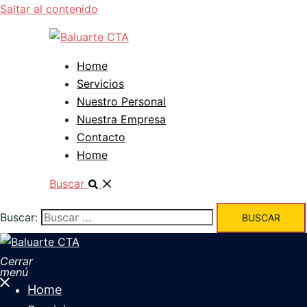
Saltar al contenido
Home
Servicios
Nuestro Personal
Nuestra Empresa
Contacto
Home
Buscar
Buscar:
Cerrar
menú
Home