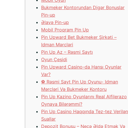
Mobil Oyun
Bukmeker Kontorundan Digər Bonuslar
Pin-up
Əlavə Pin-up
Mobil Proqram Pin Up
Pin Upward Bet Bukmeker Şirkəti –
Idman Mərcləri
Pin Up Az – Rəsmi Saytı
Oyun Çeşidi
Pin Upward Casino-da Hansı Oyunlar
Var?
⚽ Rəsmi Sayt Pin Up Oyunu- Idman
Mərcləri Və Bukmeker Kontoru
Pin Up Kazino Oyunlarını Real Alfilerazo
Oynaya Bilərəmmi?
Pin Up Casino Haqqında Tez-tez Verilən
Suallar
Depozit Bonusu – Necə Əldə Etmək Və