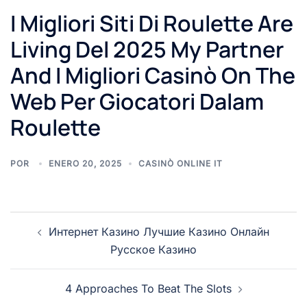
I Migliori Siti Di Roulette Are
Living Del 2025 My Partner
And I Migliori Casinò On The
Web Per Giocatori Dalam
Roulette
POR
ENERO 20, 2025
CASINÒ ONLINE IT
Navegación
Интернет Казино Лучшие Казино Онлайн
de
Русское Казино
entradas
4 Approaches To Beat The Slots