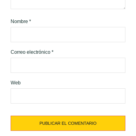
Nombre
*
Correo electrónico
*
Web