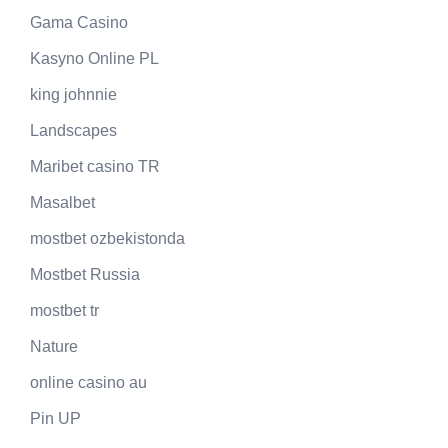
Gama Casino
Kasyno Online PL
king johnnie
Landscapes
Maribet casino TR
Masalbet
mostbet ozbekistonda
Mostbet Russia
mostbet tr
Nature
online casino au
Pin UP