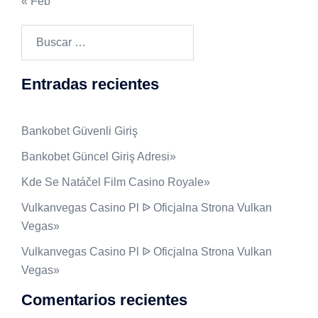
« Feb
Buscar:
Entradas recientes
Bankobet Güvenli Giriş
Bankobet Güncel Giriş Adresi»
Kde Se Natáčel Film Casino Royale»
Vulkanvegas Casino Pl ᐉ Oficjalna Strona Vulkan
Vegas»
Vulkanvegas Casino Pl ᐉ Oficjalna Strona Vulkan
Vegas»
Comentarios recientes