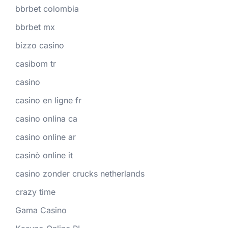
bbrbet colombia
bbrbet mx
bizzo casino
casibom tr
casino
casino en ligne fr
casino onlina ca
casino online ar
casinò online it
casino zonder crucks netherlands
crazy time
Gama Casino