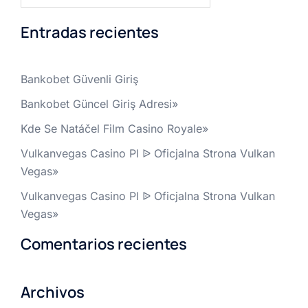
Entradas recientes
Bankobet Güvenli Giriş
Bankobet Güncel Giriş Adresi»
Kde Se Natáčel Film Casino Royale»
Vulkanvegas Casino Pl ᐉ Oficjalna Strona Vulkan
Vegas»
Vulkanvegas Casino Pl ᐉ Oficjalna Strona Vulkan
Vegas»
Comentarios recientes
Archivos