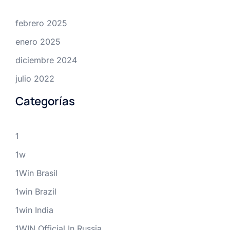
febrero 2025
enero 2025
diciembre 2024
julio 2022
Categorías
1
1w
1Win Brasil
1win Brazil
1win India
1WIN Official In Russia