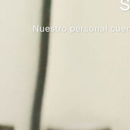
SE
Nuestro personal cuenta c