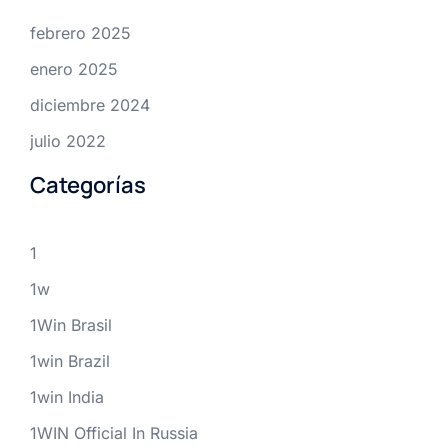
febrero 2025
enero 2025
diciembre 2024
julio 2022
Categorías
1
1w
1Win Brasil
1win Brazil
1win India
1WIN Official In Russia