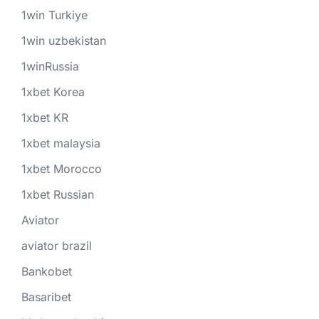
1win Turkiye
1win uzbekistan
1winRussia
1xbet Korea
1xbet KR
1xbet malaysia
1xbet Morocco
1xbet Russian
Aviator
aviator brazil
Bankobet
Basaribet