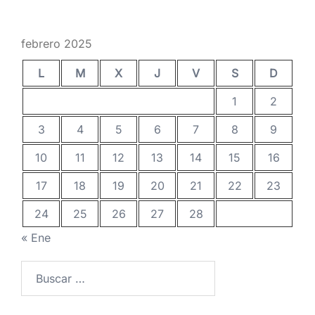
febrero 2025
L
M
X
J
V
S
D
1
2
3
4
5
6
7
8
9
10
11
12
13
14
15
16
17
18
19
20
21
22
23
24
25
26
27
28
« Ene
Buscar: