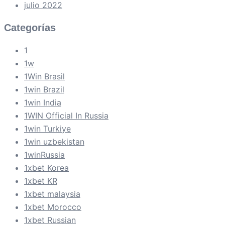
julio 2022
Categorías
1
1w
1Win Brasil
1win Brazil
1win India
1WIN Official In Russia
1win Turkiye
1win uzbekistan
1winRussia
1xbet Korea
1xbet KR
1xbet malaysia
1xbet Morocco
1xbet Russian