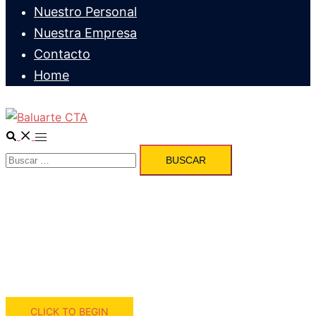
Nuestro Personal
Nuestra Empresa
Contacto
Home
Buscar
Alternar
Buscar:
menú
SEGURIDAD
RESIDENCIAL/COMERCIAL
Casas, oficinas, locales, fincas, empresas o cualquier
lugar que requiera profesionales en la seguridad.
CLICK TO BEGIN