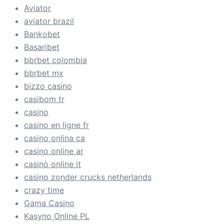
Aviator
aviator brazil
Bankobet
Basaribet
bbrbet colombia
bbrbet mx
bizzo casino
casibom tr
casino
casino en ligne fr
casino onlina ca
casino online ar
casinò online it
casino zonder crucks netherlands
crazy time
Gama Casino
Kasyno Online PL