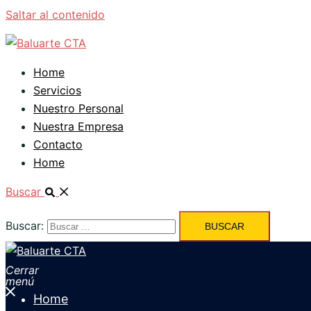
Saltar al contenido
Home
Servicios
Nuestro Personal
Nuestra Empresa
Contacto
Home
Buscar
Buscar:
Cerrar
menú
Home