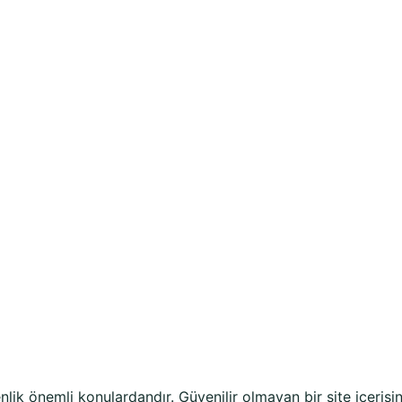
nlik önemli konulardandır. Güvenilir olmayan bir site içerisin