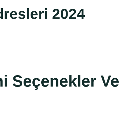
resleri 2024
ni Seçenekler Ve