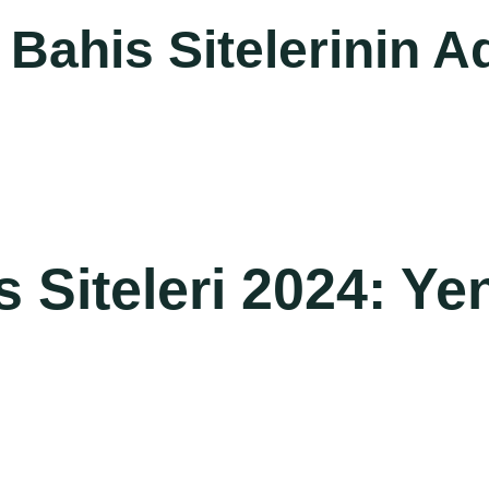
Bahis Sitelerinin Ad
s Siteleri 2024: Ye