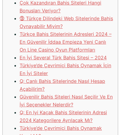
Çok Kazandıran Bahis Siteleri Hangi
Bonusları Veriyor?
⓽ Türkçe Dilindeki Web Sitelerinde Bahis
Oynayabilir Miyim?
Türkçe Bahis Sitelerinin Adresleri 2024 –
En Güvenilir İddaa Empieza Yeni Canlı
On Line Casino Oyun Platformları
En İyi Several Türk Bahis Sitesi – 2024
Türkiye’de Çevrimiçi Bahis Oynamak İçin
En İyi Siteler
Q: Canlı Bahis Sitelerinde Nasıl Hesap
Açabilirim?
Güvenilir Bahis Siteleri Nasıl Seçilir Ve En
İyi Seçenekler Nelerdir?
Q: En Iyi Kaçak Bahis Sitelerinin Adresi
2024 Kategorilere Ayrılacak Mı?
Türkiye’de Çevrimiçi Bahis Oynamak