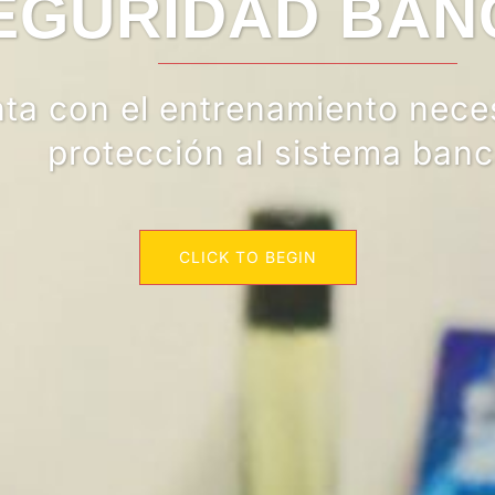
URIDAD BANC
on el entrenamiento necesari
protección al sistema bancario
CLICK TO BEGIN