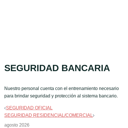
SEGURIDAD BANCARIA
Nuestro personal cuenta con el entrenamiento necesario
para brindar seguridad y protección al sistema bancario.
Navegación
SEGURIDAD OFICIAL
de
SEGURIDAD RESIDENCIAL/COMERCIAL
entradas
agosto 2026