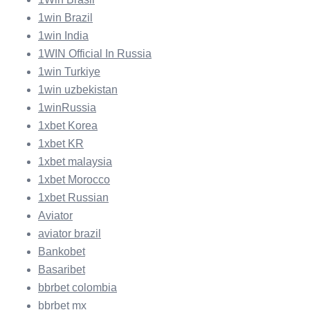
1win Brazil
1win India
1WIN Official In Russia
1win Turkiye
1win uzbekistan
1winRussia
1xbet Korea
1xbet KR
1xbet malaysia
1xbet Morocco
1xbet Russian
Aviator
aviator brazil
Bankobet
Basaribet
bbrbet colombia
bbrbet mx