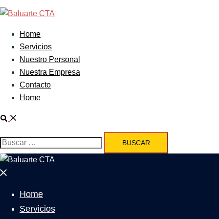
Saltar
al
contenido
Home
Servicios
Nuestro Personal
Nuestra Empresa
Contacto
Home
Buscar
Buscar:
Cerrar
menú
Home
Servicios