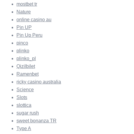
mostbet tr
Nature
online casino au
Pin UP
Pin Up Peru
pinco
plinko
plinko_pl
Qizilbilet
Ramenbet
ricky casino australia
Science
Slots
slottica
sugar rush
sweet bonanza TR
Type A