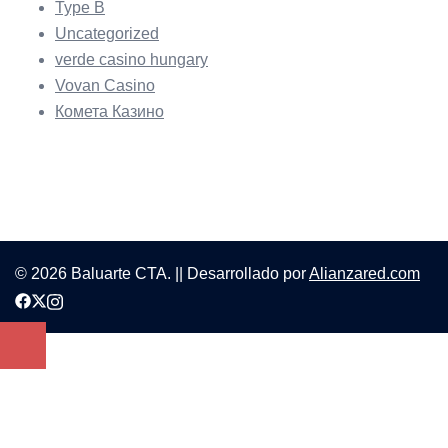
Type B
Uncategorized
verde casino hungary
Vovan Casino
Комета Казино
© 2026 Baluarte CTA. || Desarrollado por
Alianzared.com