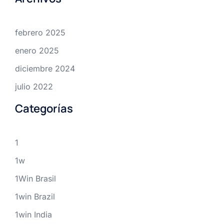
febrero 2025
enero 2025
diciembre 2024
julio 2022
Categorías
1
1w
1Win Brasil
1win Brazil
1win India