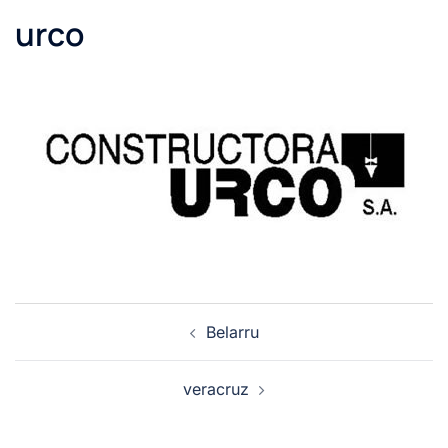
urco
Navegación
Belarru
de
entradas
veracruz